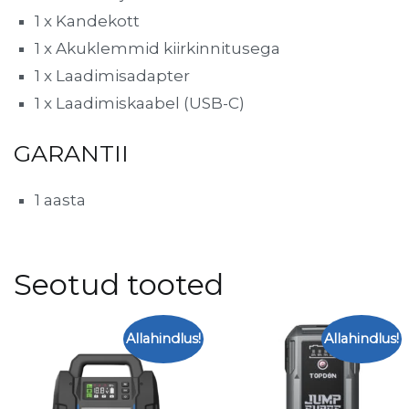
1 x Kandekott
1 x Akuklemmid kiirkinnitusega
1 x Laadimisadapter
1 x Laadimiskaabel (USB-C)
GARANTII
1 aasta
Seotud tooted
Allahindlus!
Allahindlus!