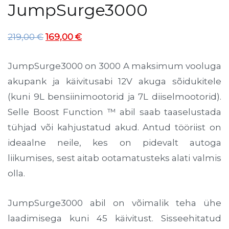
JumpSurge3000
Algne
Praegune
219,00
€
169,00
€
hind
hind
JumpSurge3000 on 3000 A maksimum vooluga
oli:
on:
akupank ja käivitusabi 12V akuga sõidukitele
219,00 €.
169,00 €.
(kuni 9L bensiinimootorid ja 7L diiselmootorid).
Selle Boost Function ™ abil saab taaselustada
tühjad või kahjustatud akud.
Antud tööriist on
ideaalne neile, kes on pidevalt autoga
liikumises, sest aitab ootamatusteks alati valmis
olla.
JumpSurge3000 abil on võimalik teha ühe
laadimisega kuni 45 käivitust. Sisseehitatud