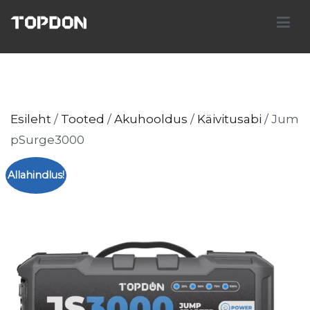
Skip
to
TOPDON Eesti
content
Diagnostic Innovation
Esileht
/
Tooted
/
Akuhooldus
/
Käivitusabi
/ Jum
pSurge3000
Allahindlus!