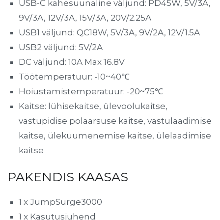
USB-C kahesuunaline väljund: PD45W, 5V/3A,
9V/3A, 12V/3A, 15V/3A, 20V/2.25A
USB1 väljund: QC18W, 5V/3A, 9V/2A, 12V/1.5A
USB2 väljund: 5V/2A​
DC väljund: 10A Max 16.8V
Töötemperatuur: -10~40℃
Hoiustamistemperatuur: -20~75℃
Kaitse: lühisekaitse, ülevoolukaitse,
vastupidise polaarsuse kaitse, vastulaadimise
kaitse, ülekuumenemise kaitse, ülelaadimise
kaitse
PAKENDIS KAASAS
1 x JumpSurge3000
1 x Kasutusjuhend