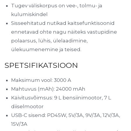
Tugev väliskorpus on vee-, tolmu- ja
kulumiskindel
Sisseehitatud nutikad kaitsefunktisoonid
ennetavad ohte nagu näiteks vastupidine
polaarsus, lühis, ülelaadimine,
ülekuumenemine ja teised.
SPETSIFIKATSIOON
Maksimum vool: 3000 A
Mahtuvus (mAh): 24000 mAh
Käivitusvõimsus: 9 L bensiinimootor, 7 L
diiselmootor
USB-C sisend: PD45W, 5V/3A, 9V/3A, 12V/3A,
15V/3A