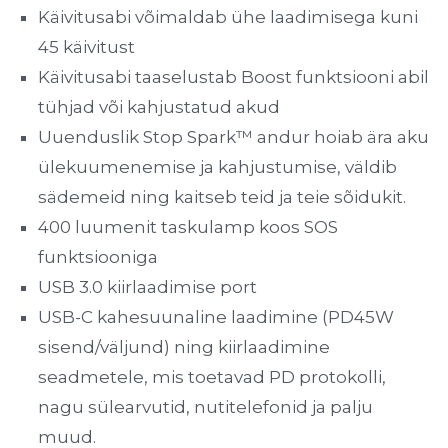
Käivitusabi võimaldab ühe laadimisega kuni
45 käivitust
Käivitusabi taaselustab Boost funktsiooni abil
tühjad või kahjustatud akud
Uuenduslik Stop Spark™ andur
hoiab ära aku
ülekuumenemise ja kahjustumise, väldib
sädemeid ning kaitseb teid ja teie sõidukit.
400 luumenit taskulamp koos SOS
funktsiooniga
USB 3.0 kiirlaadimise port
USB-C kahesuunaline laadimine (PD45W
sisend/väljund) ning kiirlaadimine
seadmetele, mis toetavad PD protokolli,
nagu sülearvutid, nutitelefonid ja palju
muud.