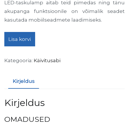
LED-taskulamp aitab teid pimedas ning tänu
akupanga funktsioonile on võimalik seadet
kasutada mobiilseadmete laadimiseks.
JumpSurge3000
Lisa korvi
kogus
Kategooria:
Käivitusabi
Kirjeldus
Kirjeldus
OMADUSED